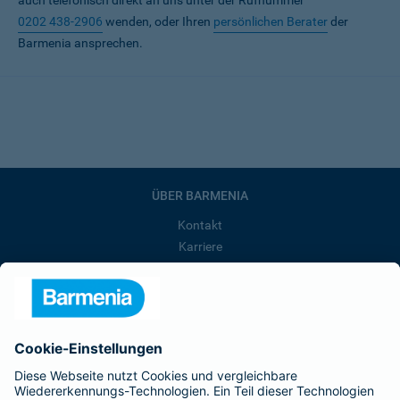
auch telefonisch direkt an uns unter der Rufnummer
0202 438-2906
wenden, oder Ihren
persönlichen Berater
der
Barmenia ansprechen.
ÜBER BARMENIA
Kontakt
Karriere
Presse
Unternehmen
Anfahrt
Affiliate-Partner werden
Barmenia ist Teil der BarmeniaGothaer
BELIEBTE SEITEN