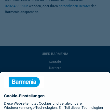
auch telefonisch direkt an uns unter der Rufnummer
0202 438-2906
wenden, oder Ihren
persönlichen Berater
der
Barmenia ansprechen.
ÜBER BARMENIA
Kontakt
Karriere
Presse
Unternehmen
Anfahrt
Affiliate-Partner werden
Barmenia ist Teil der BarmeniaGothaer
BELIEBTE SEITEN