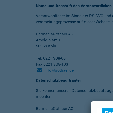
Name und Anschrift des Verantwortlichen
Verantwortlicher im Sinne der DS-GVO und
verarbeitungs­prozesse auf dieser Website is
BarmeniaGothaer AG
Arnoldiplatz 1
50969 Köln
Tel. 0221 308-00
Fax 0221 308-103
info@gothaer.de
Datenschutzbeauftragter
Sie können unseren Datenschutz­beauftragt
möchten.
BarmeniaGothaer AG