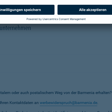
herungsunternehmen
erunternehmen
italem oder auch postalischem Weg von der Barmenia erhalten?
t Ihren Kontaktdaten an
werbewiderspruch@barmenia.de
.