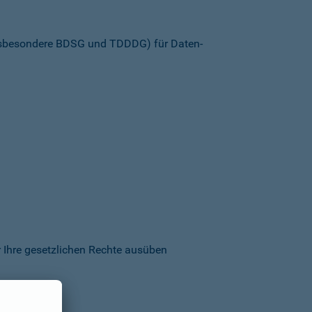
insbesondere BDSG und TDDDG) für Daten­
 Ihre gesetzlichen Rechte ausüben