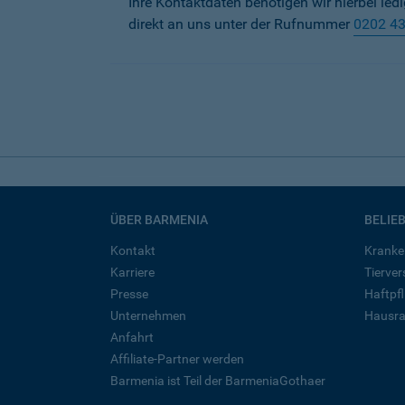
Ihre Kontaktdaten benötigen wir hierbei led
direkt an uns unter der Rufnummer
0202 4
ÜBER BARMENIA
BELIE
Kontakt
Kranke
Karriere
Tierve
Presse
Haftpfl
Unternehmen
Hausra
Anfahrt
Affiliate-Partner werden
Barmenia ist Teil der BarmeniaGothaer