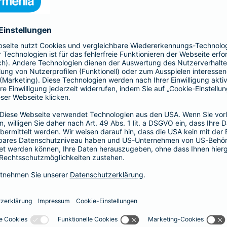
nia Krankenversicherung AG und der Barmenia Allgemeine Vers
ften kontaktieren.
r der Webseite
räsenzen in sozialen Medien