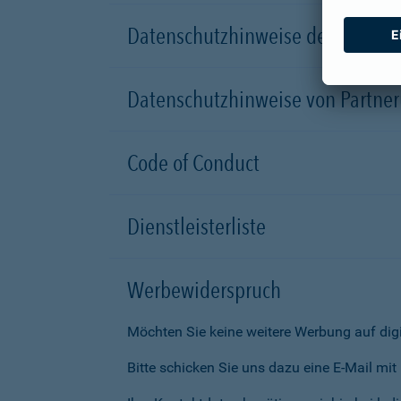
Datenschutzhinweise der Versic
Datenschutzhinweise von Partn
Code of Conduct
Dienstleisterliste
Werbewiderspruch
Möchten Sie keine weitere Werbung auf dig
Bitte schicken Sie uns dazu eine E-Mail mi