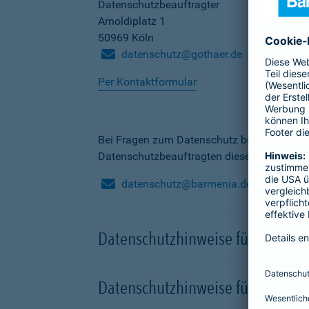
Datenschutzbeauftragter
Arnoldiplatz 1
50969 Köln
datenschutz@gothaer.de
Per Kontaktformular
Bei Fragen zum Datenschutz bei der Barme
Datenschutzbeauftragten dieser Gesellscha
datenschutz@barmenia.de
Datenschutzhinweise für Besuche
Datenschutzhinweise für Onlinep