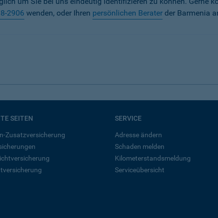
iglich um Sie bei uns eindeutig identifizieren zu können. Gerne k
38-2906
wenden, oder Ihren
persönlichen Berater
der Barmenia a
BTE SEITEN
SERVICE
n-Zusatzversicherung
Adresse ändern
rsicherungen
Schaden melden
ichtversicherung
Kilometerstandsmeldung
tversicherung
Serviceübersicht