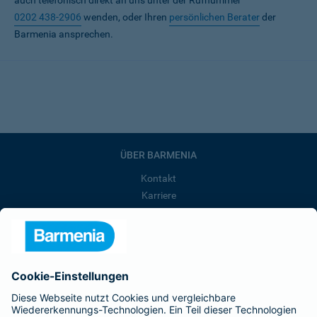
auch telefonisch direkt an uns unter der Rufnummer
0202 438-2906
wenden, oder Ihren
persönlichen Berater
der
Barmenia ansprechen.
ÜBER BARMENIA
Kontakt
Karriere
Presse
Unternehmen
Anfahrt
Affiliate-Partner werden
Barmenia ist Teil der BarmeniaGothaer
BELIEBTE SEITEN