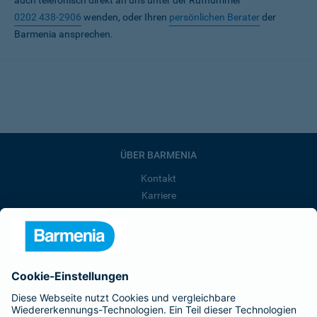
auch telefonisch direkt an uns unter der Rufnummer
0202 438-2906
wenden, oder Ihren
persönlichen Berater
der
Barmenia ansprechen.
ÜBER BARMENIA
Kontakt
Karriere
Presse
Unternehmen
Anfahrt
Affiliate-Partner werden
Barmenia ist Teil der BarmeniaGothaer
BELIEBTE SEITEN