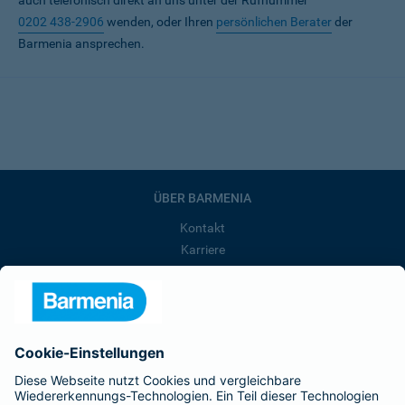
auch telefonisch direkt an uns unter der Rufnummer
0202 438-2906
wenden, oder Ihren
persönlichen Berater
der
Barmenia ansprechen.
ÜBER BARMENIA
Kontakt
Karriere
Presse
Unternehmen
Anfahrt
Affiliate-Partner werden
Barmenia ist Teil der BarmeniaGothaer
BELIEBTE SEITEN