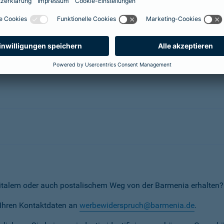
herungsunternehmen
erunternehmen
italem oder auch postalischem Weg von der Barmenia erhalten?
t Ihren Kontaktdaten an
werbewiderspruch@barmenia.de
.