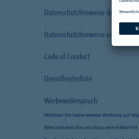
Datenschutzhinweise der Versic
Datenschutzhinweise von Partn
Code of Conduct
Dienstleisterliste
Werbewiderspruch
Möchten Sie keine weitere Werbung auf dig
Bitte schicken Sie uns dazu eine E-Mail mi