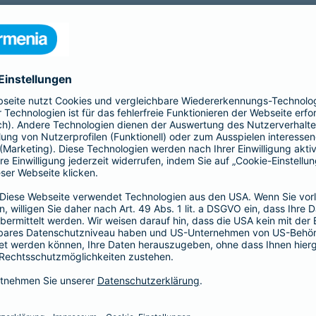
nia Krankenversicherung AG und der Barmenia Allgemeine Vers
ften kontaktieren.
r der Webseite
räsenzen in sozialen Medien