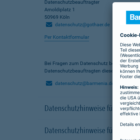
Datenschutzbeauftragter
Arnoldiplatz 1
50969 Köln
datenschutz@gothaer.de
Per Kontaktformular
Bei Fragen zum Datenschutz bei der Barme
Datenschutzbeauftragten dieser Gesellscha
datenschutz@barmenia.de
Datenschutzhinweise für Besuche
Datenschutzhinweise für Onlinep