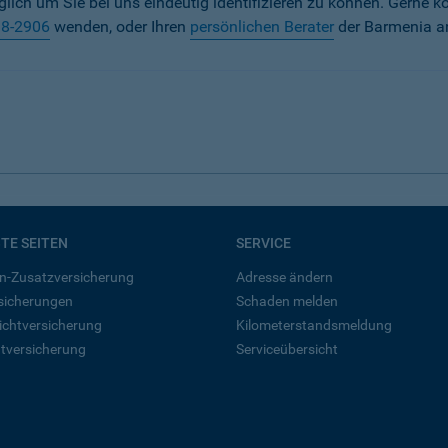
iglich um Sie bei uns eindeutig identifizieren zu können. Gerne k
38-2906
wenden, oder Ihren
persönlichen Berater
der Barmenia a
BTE SEITEN
SERVICE
n-Zusatzversicherung
Adresse ändern
rsicherungen
Schaden melden
ichtversicherung
Kilometerstandsmeldung
tversicherung
Serviceübersicht