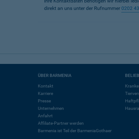
Ihre Kontaktdaten benötigen wir hierbei led
direkt an uns unter der Rufnummer
0202 4
ÜBER BARMENIA
BELIE
Kontakt
Kranke
Karriere
Tierve
Presse
Haftpfl
Unternehmen
Hausra
Anfahrt
Affiliate-Partner werden
Barmenia ist Teil der BarmeniaGothaer