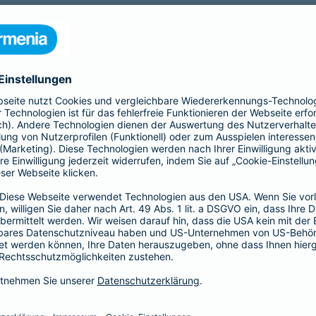
nia Krankenversicherung AG und der Barmenia Allgemeine Vers
ften kontaktieren.
r der Webseite
räsenzen in sozialen Medien