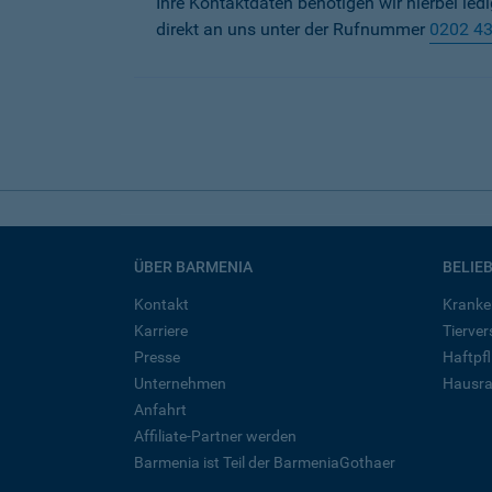
Ihre Kontaktdaten benötigen wir hierbei led
direkt an uns unter der Rufnummer
0202 4
ÜBER BARMENIA
BELIE
Kontakt
Kranke
Karriere
Tierve
Presse
Haftpfl
Unternehmen
Hausra
Anfahrt
Affiliate-Partner werden
Barmenia ist Teil der BarmeniaGothaer