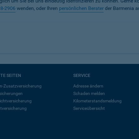
iglich um Sie bei uns eindeutig identifizieren zu können. Gerne k
38-2906
wenden, oder Ihren
persönlichen Berater
der Barmenia a
BTE SEITEN
SERVICE
n-Zusatzversicherung
Adresse ändern
rsicherungen
Schaden melden
ichtversicherung
Kilometerstandsmeldung
tversicherung
Serviceübersicht