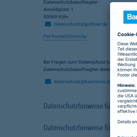
Datenschutzbeauftragter
Arnoldiplatz 1
50969 Köln
datenschutz@gothaer.de
Per Kontaktformular
Bei Fragen zum Datenschutz bei der Barme
Datenschutzbeauftragten dieser Gesellscha
datenschutz@barmenia.de
Datenschutzhinweise für Besuche
Datenschutzhinweise für Onlinep