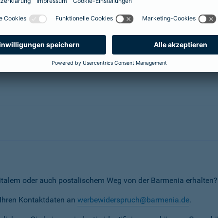
herungsunternehmen
erunternehmen
italem oder auch postalischem Weg von der Barmenia erhalten?
t Ihren Kontaktdaten an
werbewiderspruch@barmenia.de
.