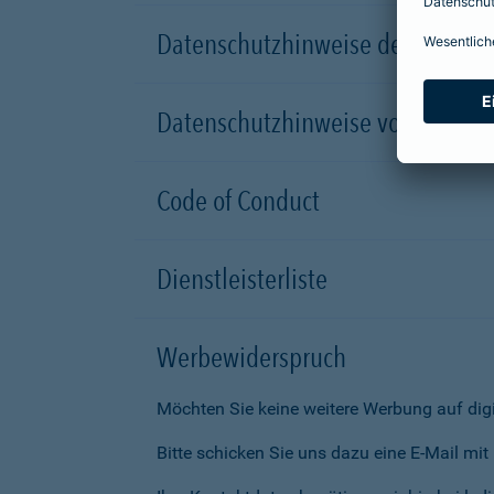
Datenschutzhinweise der Versic
Datenschutzhinweise von Partn
Code of Conduct
Dienstleisterliste
Werbewiderspruch
Möchten Sie keine weitere Werbung auf dig
Bitte schicken Sie uns dazu eine E-Mail mi