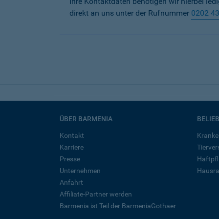
Ihre Kontaktdaten benötigen wir hierbei led
direkt an uns unter der Rufnummer
0202 4
ÜBER BARMENIA
BELIE
Kontakt
Kranke
Karriere
Tierve
Presse
Haftpfl
Unternehmen
Hausra
Anfahrt
Affiliate-Partner werden
Barmenia ist Teil der BarmeniaGothaer