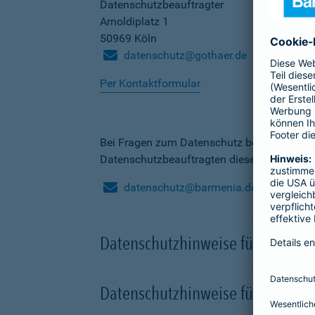
Datenschutzbeauftragter
Arnoldiplatz 1
50969 Köln
datenschutz@gothaer.de
Per Kontaktformular
Bei Fragen zum Datenschutz bei der Barme
Datenschutzbeauftragten dieser Gesellscha
datenschutz@barmenia.de
Datenschutzhinweise für Besuche
Datenschutzhinweise für Onlinep