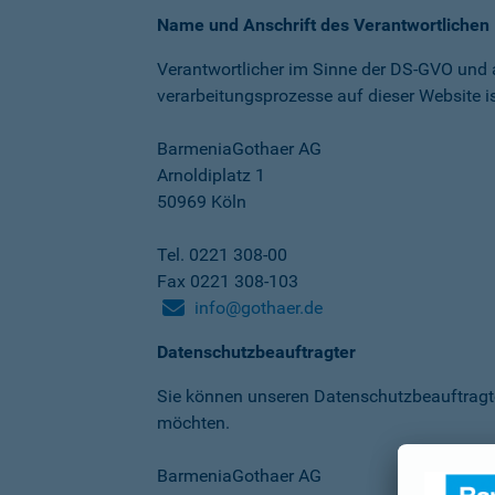
Name und Anschrift des Verantwortlichen
Verantwortlicher im Sinne der DS-GVO und
verarbeitungs­prozesse auf dieser Website is
BarmeniaGothaer AG
Arnoldiplatz 1
50969 Köln
Tel. 0221 308-00
Fax 0221 308-103
info@gothaer.de
Datenschutzbeauftragter
Sie können unseren Datenschutz­beauftragt
möchten.
BarmeniaGothaer AG