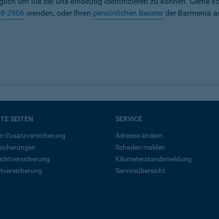
iglich um Sie bei uns eindeutig identifizieren zu können. Gerne k
38-2906
wenden, oder Ihren
persönlichen Berater
der Barmenia a
BTE SEITEN
SERVICE
n-Zusatzversicherung
Adresse ändern
rsicherungen
Schaden melden
ichtversicherung
Kilometerstandsmeldung
tversicherung
Serviceübersicht