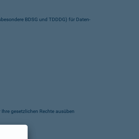
insbesondere BDSG und TDDDG) für Daten­
 Ihre gesetzlichen Rechte ausüben