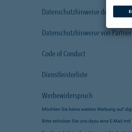
Datenschutzhinweise der Versic
Datenschutzhinweise von Partn
Code of Conduct
Dienstleisterliste
Werbewiderspruch
Möchten Sie keine weitere Werbung auf dig
Bitte schicken Sie uns dazu eine E-Mail mi