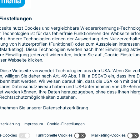
nia Krankenversicherung AG und der Barmenia Allgemeine Vers
ften kontaktieren.
r der Webseite
räsenzen in sozialen Medien