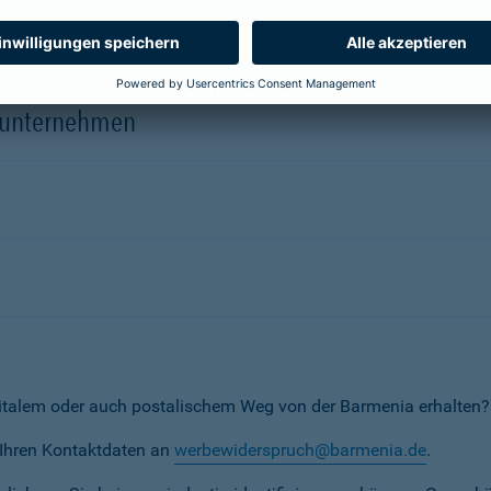
herungsunternehmen
erunternehmen
italem oder auch postalischem Weg von der Barmenia erhalten?
t Ihren Kontaktdaten an
werbewiderspruch@barmenia.de
.