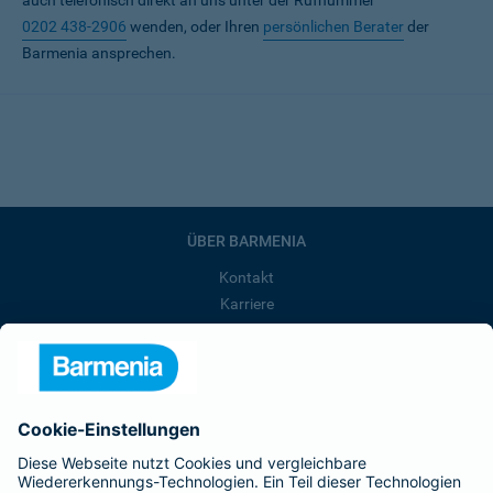
auch telefonisch direkt an uns unter der Rufnummer
0202 438-2906
wenden, oder Ihren
persönlichen Berater
der
Barmenia ansprechen.
ÜBER BARMENIA
Kontakt
Karriere
Presse
Unternehmen
Anfahrt
Affiliate-Partner werden
Barmenia ist Teil der BarmeniaGothaer
BELIEBTE SEITEN