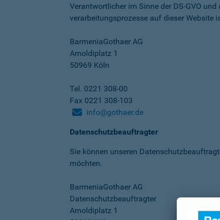
Verantwortlicher im Sinne der DS-GVO und
verarbeitungs­prozesse auf dieser Website is
BarmeniaGothaer AG
Arnoldiplatz 1
50969 Köln
Tel. 0221 308-00
Fax 0221 308-103
info@gothaer.de
Datenschutzbeauftragter
Sie können unseren Datenschutz­beauftragt
möchten.
BarmeniaGothaer AG
Datenschutzbeauftragter
Arnoldiplatz 1