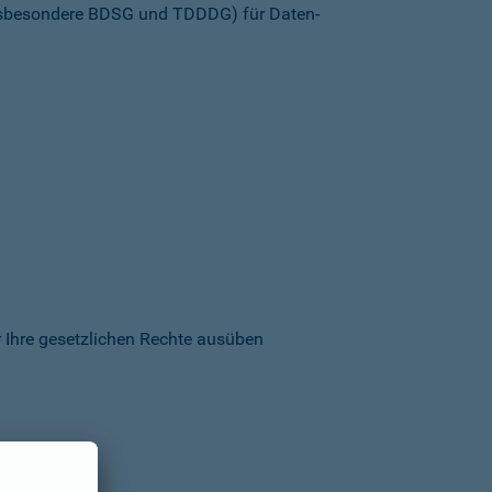
insbesondere BDSG und TDDDG) für Daten­
 Ihre gesetzlichen Rechte ausüben