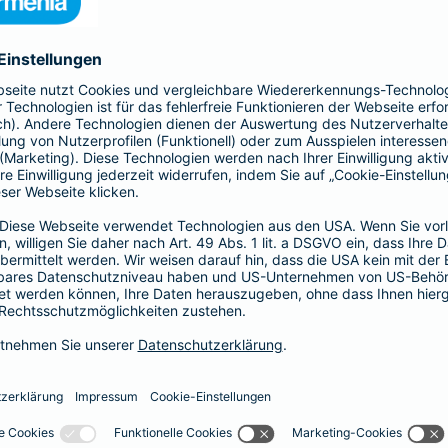
nia Krankenversicherung AG und der Barmenia Allgemeine Vers
ften kontaktieren.
r der Webseite
räsenzen in sozialen Medien
herungsunternehmen