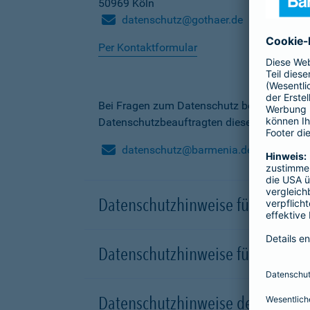
50969 Köln
datenschutz@gothaer.de
Per Kontaktformular
Bei Fragen zum Datenschutz bei der Barme
Datenschutzbeauftragten dieser Gesellscha
datenschutz@barmenia.de
Datenschutzhinweise für Besuche
Datenschutzhinweise für Onlinep
Datenschutzhinweise der Versic