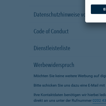
Datenschutzhinweise von Partn
Code of Conduct
Dienstleisterliste
Werbewiderspruch
Möchten Sie keine weitere Werbung auf dig
Bitte schicken Sie uns dazu eine E-Mail mi
Ihre Kontaktdaten benötigen wir hierbei led
direkt an uns unter der Rufnummer
0202 4