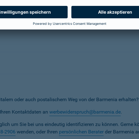
erunternehmen
italem oder auch postalischem Weg von der Barmenia erhalten?
t Ihren Kontaktdaten an
werbewiderspruch@barmenia.de
.
iglich um Sie bei uns eindeutig identifizieren zu können. Gerne k
38-2906
wenden, oder Ihren
persönlichen Berater
der Barmenia a