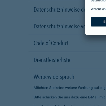
Datenschutzhinweise der Versic
Datenschutzhinweise von Partn
Code of Conduct
Dienstleisterliste
Werbewiderspruch
Möchten Sie keine weitere Werbung auf dig
Bitte schicken Sie uns dazu eine E-Mail mi