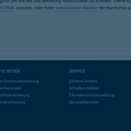
iglich um Sie bei uns eindeutig identifizieren zu können. Gerne k
38-2906
wenden, oder Ihren
persönlichen Berater
der Barmenia a
BTE SEITEN
SERVICE
n-Zusatzversicherung
Adresse ändern
rsicherungen
Schaden melden
ichtversicherung
Kilometerstandsmeldung
tversicherung
Serviceübersicht