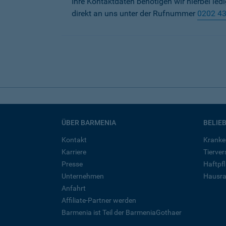
Ihre Kontaktdaten benötigen wir hierbei led
direkt an uns unter der Rufnummer
0202 4
ÜBER BARMENIA
BELIE
Kontakt
Kranke
Karriere
Tierve
Presse
Haftpfl
Unternehmen
Hausra
Anfahrt
Affiliate-Partner werden
Barmenia ist Teil der BarmeniaGothaer