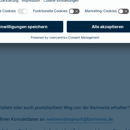
herungsunternehmen
erunternehmen
italem oder auch postalischem Weg von der Barmenia erhalten?
t Ihren Kontaktdaten an
werbewiderspruch@barmenia.de
.