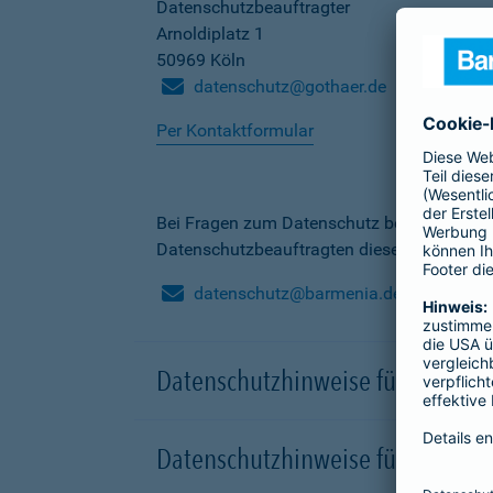
Datenschutzbeauftragter
Arnoldiplatz 1
50969 Köln
datenschutz@gothaer.de
Per Kontaktformular
Bei Fragen zum Datenschutz bei der Barme
Datenschutzbeauftragten dieser Gesellscha
datenschutz@barmenia.de
Datenschutzhinweise für Besuche
Datenschutzhinweise für Onlinep