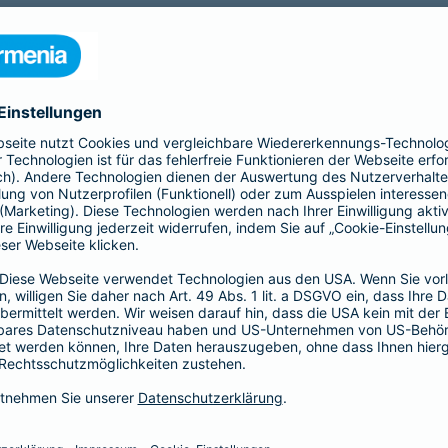
nia Krankenversicherung AG und der Barmenia Allgemeine Vers
ften kontaktieren.
r der Webseite
räsenzen in sozialen Medien