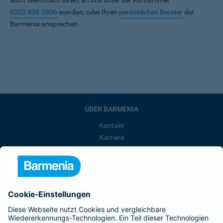
auch telefonisch direkt an uns unter der Rufnummer
0202 438-2906
wenden, oder Ihren
persönlichen Berater
der
Barmenia ansprechen.
ÜBER BARMENIA
Kontakt
Karriere
Presse
Unternehmen
Anfahrt
Affiliate-Partner werden
Barmenia ist Teil der BarmeniaGothaer
BELIEBTE SEITEN