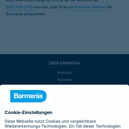
auch telefonisch direkt an uns unter der Rufnummer
0202 438-2906
wenden, oder Ihren
persönlichen Berater
der
Barmenia ansprechen.
ÜBER BARMENIA
Kontakt
Karriere
Presse
Unternehmen
Anfahrt
Affiliate-Partner werden
Barmenia ist Teil der BarmeniaGothaer
BELIEBTE SEITEN