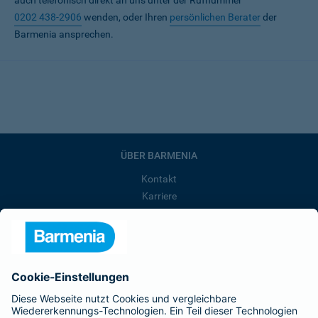
auch telefonisch direkt an uns unter der Rufnummer
0202 438-2906
wenden, oder Ihren
persönlichen Berater
der
Barmenia ansprechen.
ÜBER BARMENIA
Kontakt
Karriere
Presse
Unternehmen
Anfahrt
Affiliate-Partner werden
Barmenia ist Teil der BarmeniaGothaer
BELIEBTE SEITEN