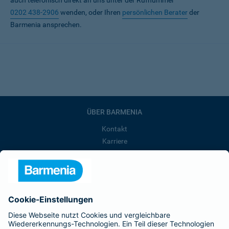
auch telefonisch direkt an uns unter der Rufnummer
0202 438-2906
wenden, oder Ihren
persönlichen Berater
der
Barmenia ansprechen.
ÜBER BARMENIA
Kontakt
Karriere
Presse
Unternehmen
Anfahrt
Affiliate-Partner werden
Barmenia ist Teil der BarmeniaGothaer
BELIEBTE SEITEN