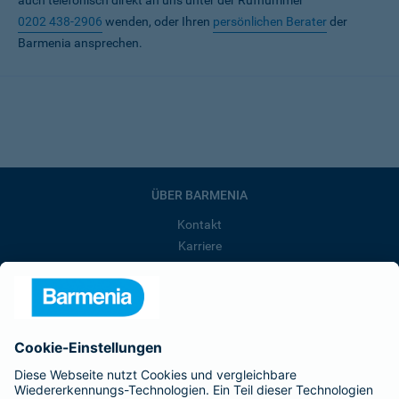
auch telefonisch direkt an uns unter der Rufnummer
0202 438-2906
wenden, oder Ihren
persönlichen Berater
der
Barmenia ansprechen.
ÜBER BARMENIA
Kontakt
Karriere
Presse
Unternehmen
Anfahrt
Affiliate-Partner werden
Barmenia ist Teil der BarmeniaGothaer
BELIEBTE SEITEN