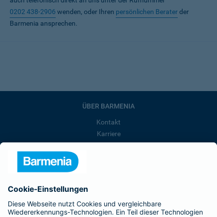
auch telefonisch direkt an uns unter der Rufnummer
0202 438-2906
wenden, oder Ihren
persönlichen Berater
der
Barmenia ansprechen.
ÜBER BARMENIA
Kontakt
Karriere
Presse
Unternehmen
Anfahrt
Affiliate-Partner werden
Barmenia ist Teil der BarmeniaGothaer
BELIEBTE SEITEN