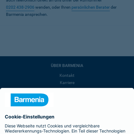
auch telefonisch direkt an uns unter der Rufnummer
0202 438-2906
wenden, oder Ihren
persönlichen Berater
der
Barmenia ansprechen.
ÜBER BARMENIA
Kontakt
Karriere
Presse
Unternehmen
Anfahrt
Affiliate-Partner werden
Barmenia ist Teil der BarmeniaGothaer
BELIEBTE SEITEN