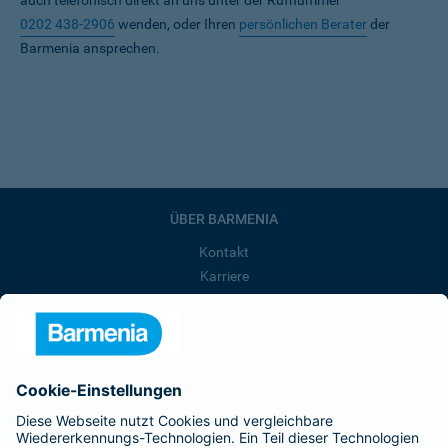
auch telefonisch direkt an uns unter der Rufnummer
0202 438-2906
wenden, oder Ihren
persönlichen Berater
der
Barmenia ansprechen.
ÜBER BARMENIA
Kontakt
Karriere
Presse
Unternehmen
Anfahrt
Affiliate-Partner werden
Barmenia ist Teil der BarmeniaGothaer
BELIEBTE SEITEN