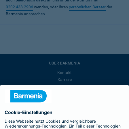
auch telefonisch direkt an uns unter der Rufnummer
0202 438-2906
wenden, oder Ihren
persönlichen Berater
der
Barmenia ansprechen.
ÜBER BARMENIA
Kontakt
Karriere
Presse
Unternehmen
Anfahrt
Affiliate-Partner werden
Barmenia ist Teil der BarmeniaGothaer
BELIEBTE SEITEN