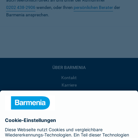
auch telefonisch direkt an uns unter der Rufnummer
0202 438-2906
wenden, oder Ihren
persönlichen Berater
der
Barmenia ansprechen.
ÜBER BARMENIA
Kontakt
Karriere
Presse
Unternehmen
Anfahrt
Affiliate-Partner werden
Barmenia ist Teil der BarmeniaGothaer
BELIEBTE SEITEN