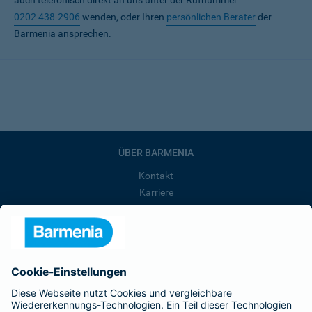
auch telefonisch direkt an uns unter der Rufnummer
0202 438-2906
wenden, oder Ihren
persönlichen Berater
der
Barmenia ansprechen.
ÜBER BARMENIA
Kontakt
Karriere
Presse
Unternehmen
Anfahrt
Affiliate-Partner werden
Barmenia ist Teil der BarmeniaGothaer
BELIEBTE SEITEN