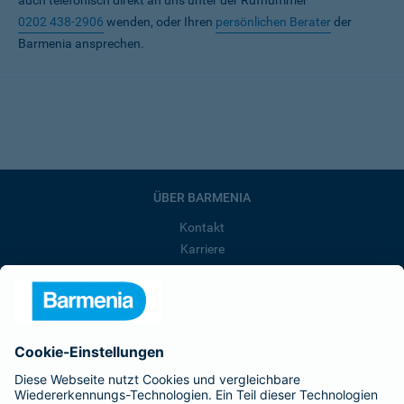
auch telefonisch direkt an uns unter der Rufnummer
0202 438-2906
wenden, oder Ihren
persönlichen Berater
der
Barmenia ansprechen.
ÜBER BARMENIA
Kontakt
Karriere
Presse
Unternehmen
Anfahrt
Affiliate-Partner werden
Barmenia ist Teil der BarmeniaGothaer
BELIEBTE SEITEN