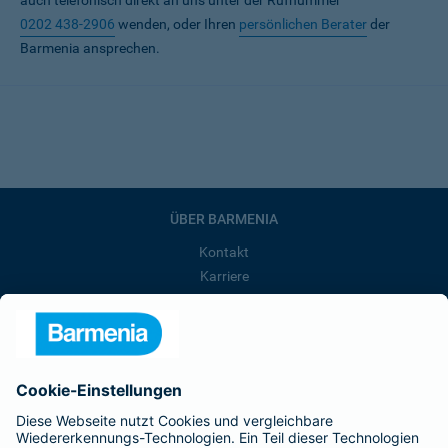
auch telefonisch direkt an uns unter der Rufnummer
0202 438-2906
wenden, oder Ihren
persönlichen Berater
der
Barmenia ansprechen.
ÜBER BARMENIA
Kontakt
Karriere
Presse
Unternehmen
Anfahrt
Affiliate-Partner werden
Barmenia ist Teil der BarmeniaGothaer
BELIEBTE SEITEN