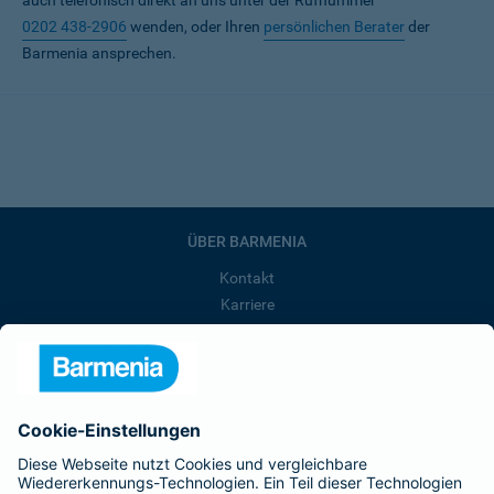
auch telefonisch direkt an uns unter der Rufnummer
0202 438-2906
wenden, oder Ihren
persönlichen Berater
der
Barmenia ansprechen.
ÜBER BARMENIA
Kontakt
Karriere
Presse
Unternehmen
Anfahrt
Affiliate-Partner werden
Barmenia ist Teil der BarmeniaGothaer
BELIEBTE SEITEN