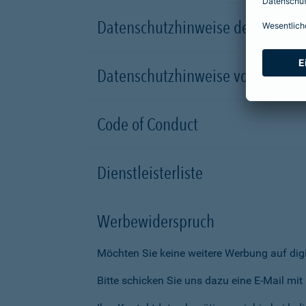
Datenschutzhinweise der Versic
Datenschutzhinweise von Partn
Code of Conduct
Dienstleisterliste
Werbewiderspruch
Möchten Sie keine weitere Werbung auf dig
Bitte schicken Sie uns dazu eine E-Mail mi