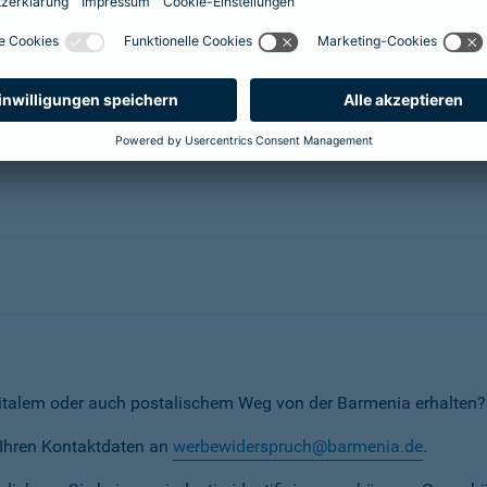
herungsunternehmen
erunternehmen
italem oder auch postalischem Weg von der Barmenia erhalten?
t Ihren Kontaktdaten an
werbewiderspruch@barmenia.de
.