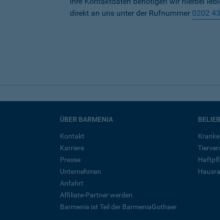
Ihre Kontaktdaten benötigen wir hierbei led
direkt an uns unter der Rufnummer
0202 4
ÜBER BARMENIA
BELIE
Kontakt
Kranke
Karriere
Tierve
Presse
Haftpfl
Unternehmen
Hausra
Anfahrt
Affiliate-Partner werden
Barmenia ist Teil der BarmeniaGothaer