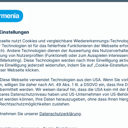
nia Krankenversicherung AG und der Barmenia Allgemeine Vers
ften kontaktieren.
r der Webseite
räsenzen in sozialen Medien