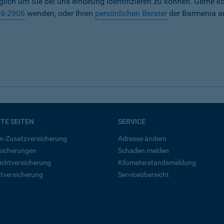
iglich um Sie bei uns eindeutig identifizieren zu können. Gerne k
38-2906
wenden, oder Ihren
persönlichen Berater
der Barmenia a
BTE SEITEN
SERVICE
n-Zusatzversicherung
Adresse ändern
rsicherungen
Schaden melden
ichtversicherung
Kilometerstandsmeldung
tversicherung
Serviceübersicht