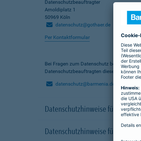
Datenschutzbeauftragter
Arnoldiplatz 1
50969 Köln
datenschutz@gothaer.de
Per Kontaktformular
Bei Fragen zum Datenschutz bei der Barme
Datenschutzbeauftragten dieser Gesellscha
datenschutz@barmenia.de
Datenschutzhinweise für Besuche
Datenschutzhinweise für Onlinep