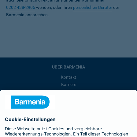
auch telefonisch direkt an uns unter der Rufnummer
0202 438-2906
wenden, oder Ihren
persönlichen Berater
der
Barmenia ansprechen.
ÜBER BARMENIA
Kontakt
Karriere
Presse
Unternehmen
Anfahrt
Affiliate-Partner werden
Barmenia ist Teil der BarmeniaGothaer
BELIEBTE SEITEN