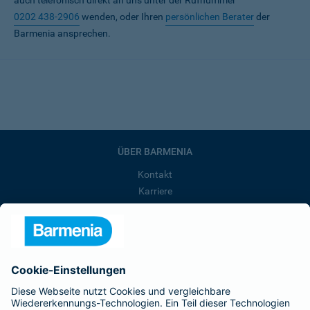
auch telefonisch direkt an uns unter der Rufnummer
0202 438-2906
wenden, oder Ihren
persönlichen Berater
der
Barmenia ansprechen.
ÜBER BARMENIA
Kontakt
Karriere
Presse
Unternehmen
Anfahrt
Affiliate-Partner werden
Barmenia ist Teil der BarmeniaGothaer
BELIEBTE SEITEN