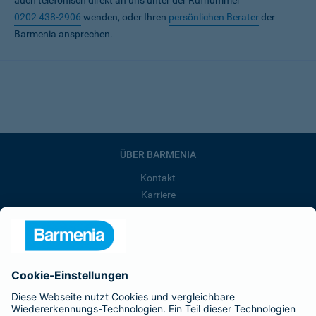
auch telefonisch direkt an uns unter der Rufnummer
0202 438-2906
wenden, oder Ihren
persönlichen Berater
der
Barmenia ansprechen.
ÜBER BARMENIA
Kontakt
Karriere
Presse
Unternehmen
Anfahrt
Affiliate-Partner werden
Barmenia ist Teil der BarmeniaGothaer
BELIEBTE SEITEN