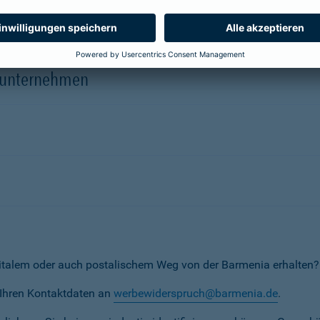
herungsunternehmen
erunternehmen
italem oder auch postalischem Weg von der Barmenia erhalten?
t Ihren Kontaktdaten an
werbewiderspruch@barmenia.de
.