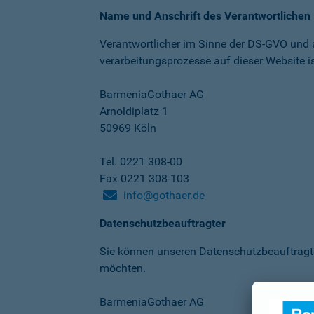
Name und Anschrift des Verantwortlichen
Verantwortlicher im Sinne der DS-GVO und
verarbeitungs­prozesse auf dieser Website is
BarmeniaGothaer AG
Arnoldiplatz 1
50969 Köln
Tel. 0221 308-00
Fax 0221 308-103
info@gothaer.de
Datenschutzbeauftragter
Sie können unseren Datenschutz­beauftragt
möchten.
BarmeniaGothaer AG