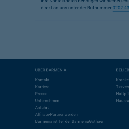
Ihre Kontaktdaten benötigen wir hierbei led
direkt an uns unter der Rufnummer
0202 4
ÜBER BARMENIA
BELIE
Kontakt
Kranke
Karriere
Tierve
Presse
Haftpfl
Unternehmen
Hausra
Anfahrt
Affiliate-Partner werden
Barmenia ist Teil der BarmeniaGothaer