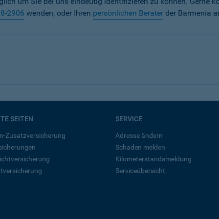
iglich um Sie bei uns eindeutig identifizieren zu können. Gerne k
38-2906
wenden, oder Ihren
persönlichen Berater
der Barmenia a
BTE SEITEN
SERVICE
n-Zusatzversicherung
Adresse ändern
rsicherungen
Schaden melden
ichtversicherung
Kilometerstandsmeldung
tversicherung
Serviceübersicht