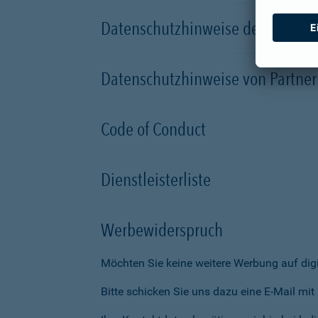
Datenschutzhinweise der Versic
Datenschutzhinweise von Partn
Code of Conduct
Dienstleisterliste
Werbewiderspruch
Möchten Sie keine weitere Werbung auf dig
Bitte schicken Sie uns dazu eine E-Mail mi