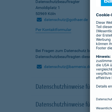
Datenschutzbeauftragter
Arnoldiplatz 1
50969 Köln
datenschutz@gothaer.de
Per Kontaktformular
Bei Fragen zum Datenschutz bei der Barme
Datenschutzbeauftragten dieser Gesellscha
datenschutz@barmenia.de
Datenschutzhinweise für Besuche
Datenschutzhinweise für Onlinep