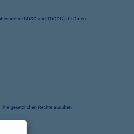
insbesondere BDSG und TDDDG) für Daten­
 Ihre gesetzlichen Rechte ausüben