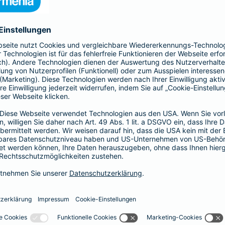
nia Krankenversicherung AG und der Barmenia Allgemeine Vers
ften kontaktieren.
r der Webseite
räsenzen in sozialen Medien