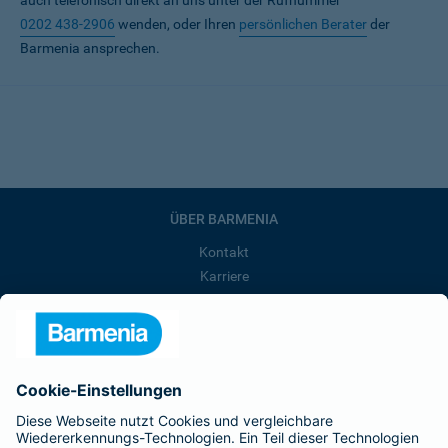
auch telefonisch direkt an uns unter der Rufnummer
0202 438-2906
wenden, oder Ihren
persönlichen Berater
der
Barmenia ansprechen.
ÜBER BARMENIA
Kontakt
Karriere
Presse
Unternehmen
Anfahrt
Affiliate-Partner werden
Barmenia ist Teil der BarmeniaGothaer
BELIEBTE SEITEN