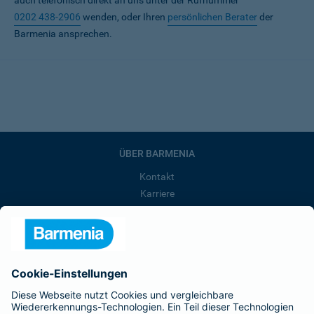
auch telefonisch direkt an uns unter der Rufnummer
0202 438-2906
wenden, oder Ihren
persönlichen Berater
der
Barmenia ansprechen.
ÜBER BARMENIA
Kontakt
Karriere
Presse
Unternehmen
Anfahrt
Affiliate-Partner werden
Barmenia ist Teil der BarmeniaGothaer
BELIEBTE SEITEN