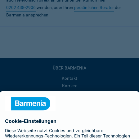
auch telefonisch direkt an uns unter der Rufnummer
0202 438-2906
wenden, oder Ihren
persönlichen Berater
der
Barmenia ansprechen.
ÜBER BARMENIA
Kontakt
Karriere
Presse
Unternehmen
Anfahrt
Affiliate-Partner werden
Barmenia ist Teil der BarmeniaGothaer
BELIEBTE SEITEN