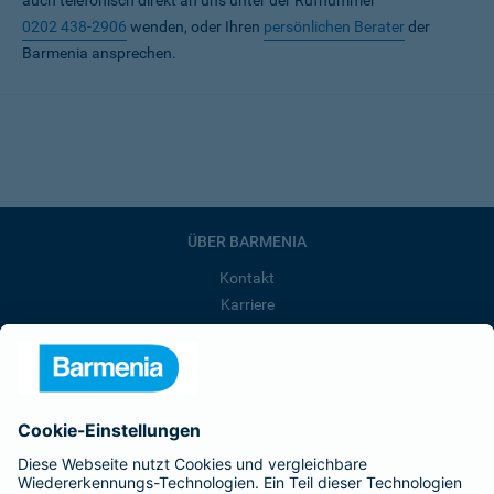
auch telefonisch direkt an uns unter der Rufnummer
0202 438-2906
wenden, oder Ihren
persönlichen Berater
der
Barmenia ansprechen.
ÜBER BARMENIA
Kontakt
Karriere
Presse
Unternehmen
Anfahrt
Affiliate-Partner werden
Barmenia ist Teil der BarmeniaGothaer
BELIEBTE SEITEN