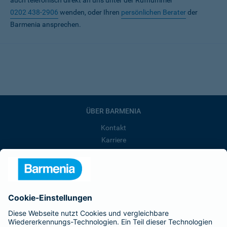
auch telefonisch direkt an uns unter der Rufnummer
0202 438-2906
wenden, oder Ihren
persönlichen Berater
der
Barmenia ansprechen.
ÜBER BARMENIA
Kontakt
Karriere
Presse
Unternehmen
Anfahrt
Affiliate-Partner werden
Barmenia ist Teil der BarmeniaGothaer
BELIEBTE SEITEN