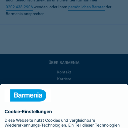
auch telefonisch direkt an uns unter der Rufnummer
0202 438-2906
wenden, oder Ihren
persönlichen Berater
der
Barmenia ansprechen.
ÜBER BARMENIA
Kontakt
Karriere
Presse
Unternehmen
Anfahrt
Affiliate-Partner werden
Barmenia ist Teil der BarmeniaGothaer
BELIEBTE SEITEN