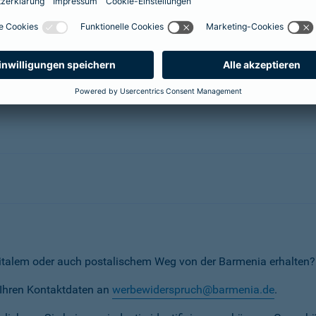
herungsunternehmen
erunternehmen
italem oder auch postalischem Weg von der Barmenia erhalten?
t Ihren Kontaktdaten an
werbewiderspruch@barmenia.de
.