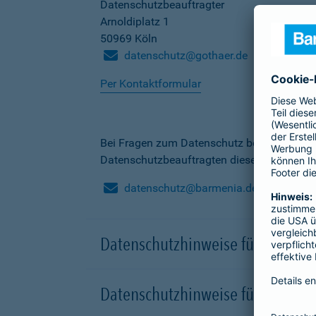
Datenschutzbeauftragter
Arnoldiplatz 1
50969 Köln
datenschutz@gothaer.de
Per Kontaktformular
Bei Fragen zum Datenschutz bei der Barme
Datenschutzbeauftragten dieser Gesellscha
datenschutz@barmenia.de
Datenschutzhinweise für Besuche
Datenschutzhinweise für Onlinep