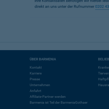
Ihre Kontaktdaten benötigen wir hierbei led
direkt an uns unter der Rufnummer
0202 4
ÜBER BARMENIA
BELIE
Kontakt
Kranke
Karriere
Tierve
Presse
Haftpfl
Unternehmen
Hausra
Anfahrt
Affiliate-Partner werden
Barmenia ist Teil der BarmeniaGothaer