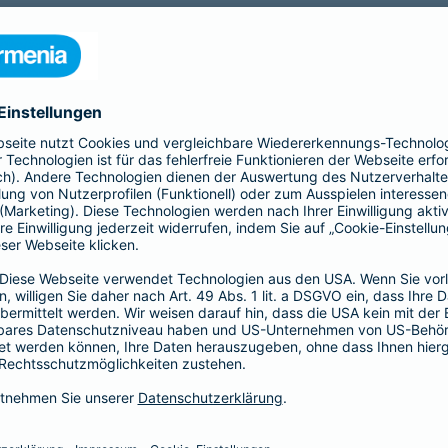
nia Krankenversicherung AG und der Barmenia Allgemeine Vers
ften kontaktieren.
r der Webseite
räsenzen in sozialen Medien