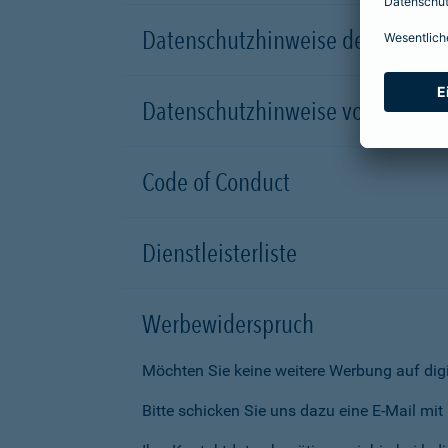
Datenschutzhinweise der Versic
Datenschutzhinweise von Partn
Code of Conduct
Dienstleisterliste
Werbewiderspruch
Möchten Sie keine weitere Werbung auf dig
Bitte schicken Sie uns dazu eine E-Mail mi