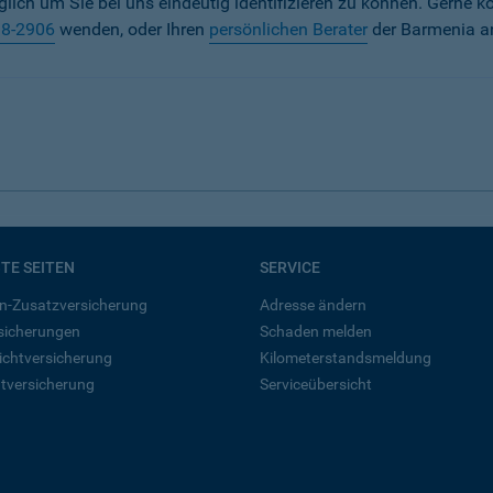
iglich um Sie bei uns eindeutig identifizieren zu können. Gerne k
38-2906
wenden, oder Ihren
persönlichen Berater
der Barmenia a
BTE SEITEN
SERVICE
n-Zusatzversicherung
Adresse ändern
rsicherungen
Schaden melden
ichtversicherung
Kilometerstandsmeldung
tversicherung
Serviceübersicht