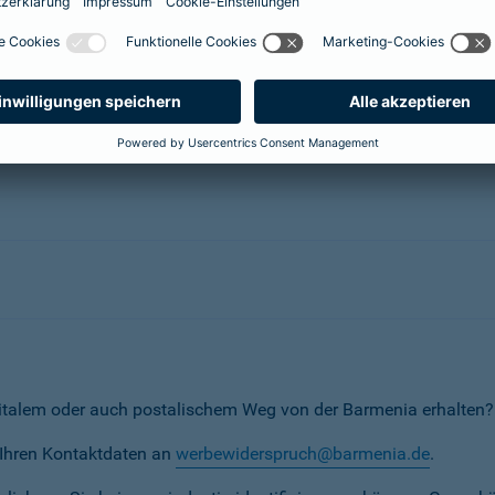
herungsunternehmen
erunternehmen
italem oder auch postalischem Weg von der Barmenia erhalten?
t Ihren Kontaktdaten an
werbewiderspruch@barmenia.de
.