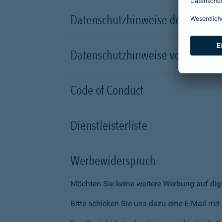
Datenschutzhinweise der Versic
Datenschutzhinweise von Partn
Code of Conduct
Dienstleisterliste
Werbewiderspruch
Möchten Sie keine weitere Werbung auf dig
Bitte schicken Sie uns dazu eine E-Mail mi