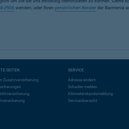
iglich um Sie bei uns eindeutig identifizieren zu können. Gerne k
38-2906
wenden, oder Ihren
persönlichen Berater
der Barmenia a
BTE SEITEN
SERVICE
n-Zusatzversicherung
Adresse ändern
rsicherungen
Schaden melden
ichtversicherung
Kilometerstandsmeldung
tversicherung
Serviceübersicht