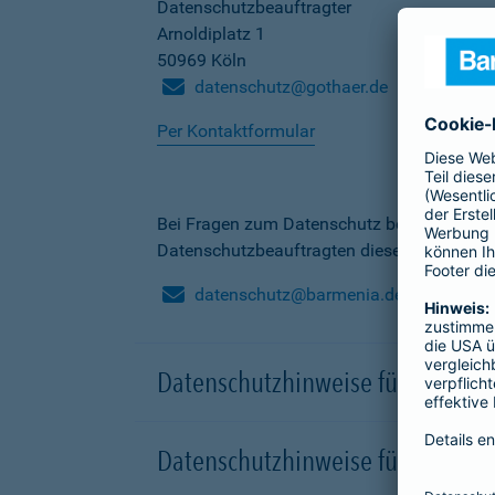
Datenschutzbeauftragter
Arnoldiplatz 1
50969 Köln
datenschutz@gothaer.de
Per Kontaktformular
Bei Fragen zum Datenschutz bei der Barme
Datenschutzbeauftragten dieser Gesellscha
datenschutz@barmenia.de
Datenschutzhinweise für Besuche
Datenschutzhinweise für Onlinep