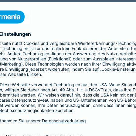
nia Krankenversicherung AG und der Barmenia Allgemeine Vers
ften kontaktieren.
r der Webseite
räsenzen in sozialen Medien