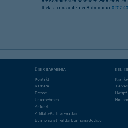
Ihre Kontaktdaten benötigen wir hierbei led
direkt an uns unter der Rufnummer
0202 4
ÜBER BARMENIA
BELIE
Kontakt
Kranke
Karriere
Tierve
Presse
Haftpfl
Unternehmen
Hausra
Anfahrt
Affiliate-Partner werden
Barmenia ist Teil der BarmeniaGothaer