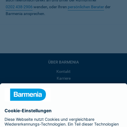
auch telefonisch direkt an uns unter der Rufnummer
0202 438-2906
wenden, oder Ihren
persönlichen Berater
der
Barmenia ansprechen.
ÜBER BARMENIA
Kontakt
Karriere
Presse
Unternehmen
Anfahrt
Affiliate-Partner werden
Barmenia ist Teil der BarmeniaGothaer
BELIEBTE SEITEN