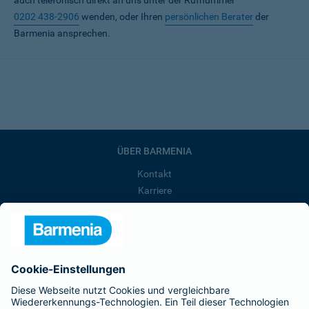
auch telefonisch direkt an uns unter der Rufnummer
0202 438-2906
wenden, oder Ihren
persönlichen Berater
der
Barmenia ansprechen.
ÜBER BARMENIA
Kontakt
Karriere
Presse
Unternehmen
Anfahrt
Affiliate-Partner werden
Barmenia ist Teil der BarmeniaGothaer
BELIEBTE SEITEN