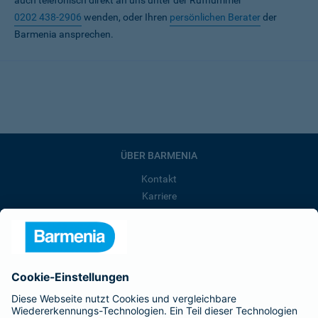
auch telefonisch direkt an uns unter der Rufnummer
0202 438-2906
wenden, oder Ihren
persönlichen Berater
der
Barmenia ansprechen.
ÜBER BARMENIA
Kontakt
Karriere
Presse
Unternehmen
Anfahrt
Affiliate-Partner werden
Barmenia ist Teil der BarmeniaGothaer
BELIEBTE SEITEN