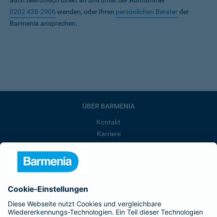
auch telefonisch direkt an uns unter der Rufnummer
0202 438-2906
wenden, oder Ihren
persönlichen Berater
der
Barmenia ansprechen.
ÜBER BARMENIA
Kontakt
Karriere
Presse
Unternehmen
Anfahrt
Affiliate-Partner werden
Barmenia ist Teil der BarmeniaGothaer
BELIEBTE SEITEN