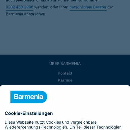
auch telefonisch direkt an uns unter der Rufnummer
0202 438-2906
wenden, oder Ihren
persönlichen Berater
der
Barmenia ansprechen.
ÜBER BARMENIA
Kontakt
Karriere
Presse
Unternehmen
Anfahrt
Affiliate-Partner werden
Barmenia ist Teil der BarmeniaGothaer
BELIEBTE SEITEN