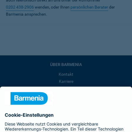
auch telefonisch direkt an uns unter der Rufnummer
0202 438-2906
wenden, oder Ihren
persönlichen Berater
der
Barmenia ansprechen.
ÜBER BARMENIA
Kontakt
Karriere
Presse
Unternehmen
Anfahrt
Affiliate-Partner werden
Barmenia ist Teil der BarmeniaGothaer
BELIEBTE SEITEN