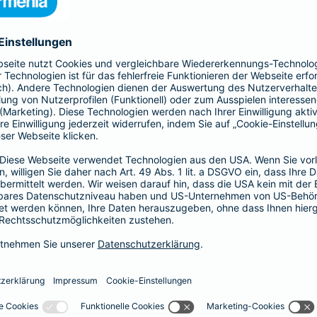
nia Krankenversicherung AG und der Barmenia Allgemeine Vers
ften kontaktieren.
r der Webseite
räsenzen in sozialen Medien
herungsunternehmen