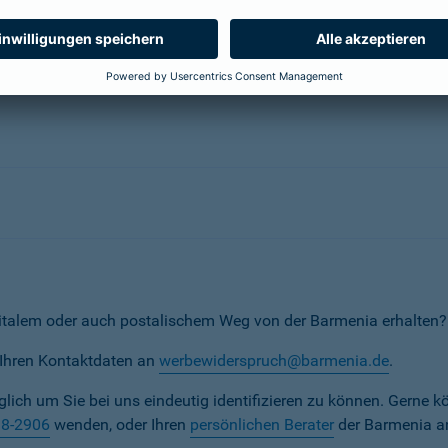
erunternehmen
italem oder auch postalischem Weg von der Barmenia erhalten?
t Ihren Kontaktdaten an
werbewiderspruch@barmenia.de
.
iglich um Sie bei uns eindeutig identifizieren zu können. Gerne k
38-2906
wenden, oder Ihren
persönlichen Berater
der Barmenia a