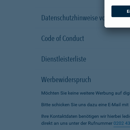
Datenschutzhinweise von Partn
Code of Conduct
Dienstleisterliste
Werbewiderspruch
Möchten Sie keine weitere Werbung auf dig
Bitte schicken Sie uns dazu eine E-Mail mi
Ihre Kontaktdaten benötigen wir hierbei led
direkt an uns unter der Rufnummer
0202 4