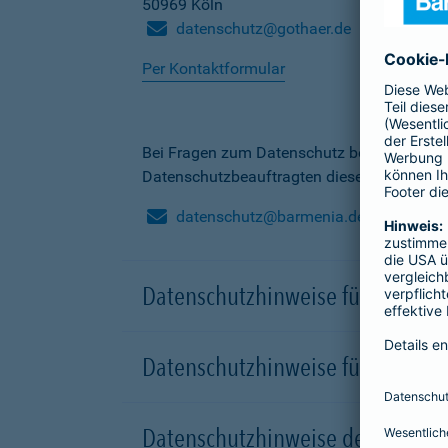
50969 Köln
datenschutz@gothaer.de
Per Kontaktformular
Bei Fragen zum Datenschutz bei der Barme
Datenschutzbeauftragten dieser Gesellscha
datenschutz@barmenia.de
Datenschutzhinweise für Besuche
Datenschutzhinweise für Onlinep
Datenschutzhinweise der Versic