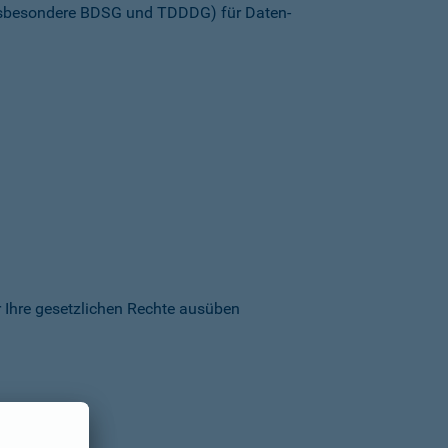
insbesondere BDSG und TDDDG) für Daten­
 Ihre gesetzlichen Rechte ausüben