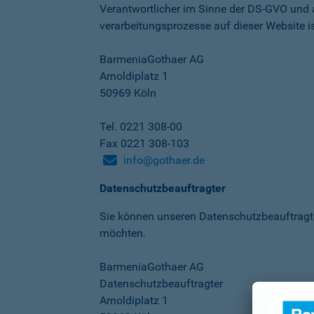
Verantwortlicher im Sinne der DS-GVO und
verarbeitungs­prozesse auf dieser Website is
BarmeniaGothaer AG
Arnoldiplatz 1
50969 Köln
Tel. 0221 308-00
Fax 0221 308-103
info@gothaer.de
Datenschutzbeauftragter
Sie können unseren Datenschutz­beauftragt
möchten.
BarmeniaGothaer AG
Datenschutzbeauftragter
Arnoldiplatz 1