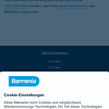
auch telefonisch direkt an uns unter der Rufnummer
0202 438-2906
wenden, oder Ihren
persönlichen Berater
der
Barmenia ansprechen.
ÜBER BARMENIA
Kontakt
Karriere
Presse
Unternehmen
Anfahrt
Affiliate-Partner werden
Barmenia ist Teil der BarmeniaGothaer
BELIEBTE SEITEN