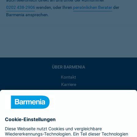
auch telefonisch direkt an uns unter der Rufnummer
0202 438-2906
wenden, oder Ihren
persönlichen Berater
der
Barmenia ansprechen.
ÜBER BARMENIA
Kontakt
Karriere
Presse
Unternehmen
Anfahrt
Affiliate-Partner werden
Barmenia ist Teil der BarmeniaGothaer
BELIEBTE SEITEN