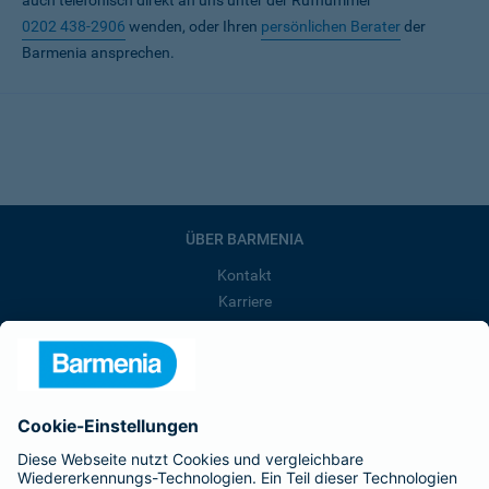
auch telefonisch direkt an uns unter der Rufnummer
0202 438-2906
wenden, oder Ihren
persönlichen Berater
der
Barmenia ansprechen.
ÜBER BARMENIA
Kontakt
Karriere
Presse
Unternehmen
Anfahrt
Affiliate-Partner werden
Barmenia ist Teil der BarmeniaGothaer
BELIEBTE SEITEN