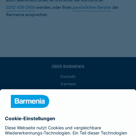
auch telefonisch direkt an uns unter der Rufnummer
0202 438-2906
wenden, oder Ihren
persönlichen Berater
der
Barmenia ansprechen.
ÜBER BARMENIA
Kontakt
Karriere
Presse
Unternehmen
Anfahrt
Affiliate-Partner werden
Barmenia ist Teil der BarmeniaGothaer
BELIEBTE SEITEN